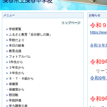
メニュー
お知らせ
トップページ
令和
学校要覧
https://ww
ふるさと教育「自分探しの旅」
学校だより
令和９年
本日の給食
教育点描
フォトアルバム
令和
1年生から
２年生から
リー
３年生から
令和9年
６・７・８組から
保健室
保健室から
部活動
令和9
学校評価
学力調査公表