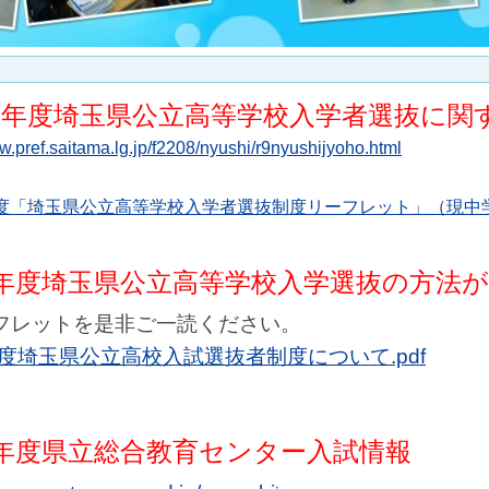
９年度埼玉県公立高等学校入学者選抜に関
w.pref.saitama.lg.jp/f2208/nyushi/r9nyushijyoho.html
度「埼玉県公立高等学校入学者選抜制度リーフレット」（現中
9年度埼玉県公立高等学校入学選抜の方法
フレットを是非ご一読ください。
度埼玉県公立高校入試選抜者制度について.pdf
年度県立総合教育センター入試情報