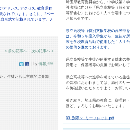
埼玉県教育委員会から、中学校第３学
護者様に向けた「県立高校等（特別支
ジアドレス､アクセス､教育課程
等部含む）における１人１台端末につ
掲載されています。
さらに、2ペー
お知らせです。
独自形式で記載されています。3
。
県立高校等（特別支援学校の高等部を
は、令和５年度入学生から、生徒が所
末を学校教育活動で使用した１人１台
の整備を進めております。
< 前の記事へ
次の記事へ >
県立高校等で生徒が使用する端末の整
| by:
情報担当
費用は、保護者等の負担でお願いして
た。生徒たちは主体的に参加
県立高校等への進学を考えている生徒
の皆様におかれましては、添付のリー
を御確認いただきますよう、お願いい
引き続き、埼玉県の教育に、御理解・
ほど、よろしくお願いいたします。
03_別添２_リーフレット.pdf