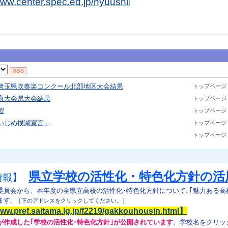
www.center.spec.ed.jp/nyuushi
i
埼玉県吹奏楽コンクール北部地区大会結果
トップページ
育大会県大会結果
トップページ
習
トップページ
いじめ撲滅宣言」
トップページ
トップページ
県立学校の活性化・特色化方針の活
情報】
委員会から、本年度の全県立高校の活性化･特色化方針について､｢
魅力ある高
ます
。［下のアドレスをクリックしてください。］
www.pref.saitama.lg.jp/f2219/gakkouhousin.html
】
が作成した｢学校の活性化･特色化方針｣が公開されています
。学校名をクリック