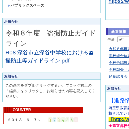
https://
パブリックスペーズ
お知らせ
令和８年度 盗撮防止ガイド
新着情報
最新
ライン
令和８年度
R08 深谷市立深谷中学校における盗
学校総合体
撮防止等ガイドライン.pdf
全校合唱練
全校朝会「
お知らせ
給食試食会
この画面をダブルクリックするか、ブロック右上の
お知らせ
「編集」をクリックし、お知らせの内容を記入してく
ださい。
【進路
埼玉県教育
COUNTER
載されてい
【
http://
２０１３．６．７～
全県立高校