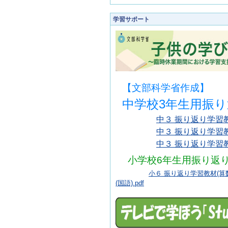
学習サポート
【文部科学省作成】
中学校3年生用振
中３ 振り返り学習教材
中３ 振り返り学習教材
中３ 振り返り学習教材
小学校6年生用振り返
小６ 振り返り学習教材(算数)
(国語).pdf