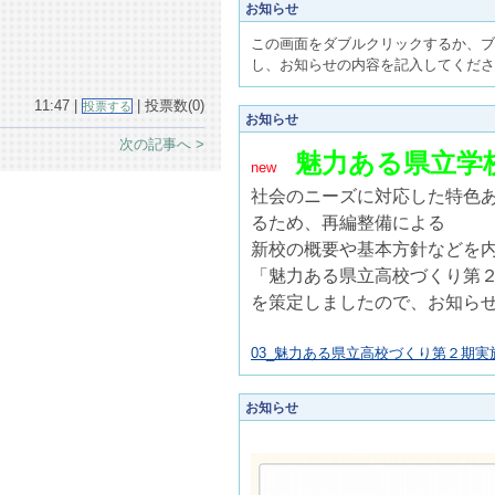
お知らせ
この画面をダブルクリックするか、ブ
し、お知らせの内容を記入してくださ
11:47 |
| 投票数(0)
投票する
お知らせ
次の記事へ >
魅力ある県立学
new
社会のニーズに対応した特色
るため、再編整備による
新校の概要や基本方針などを
「魅力ある県立高校づくり第
を策定しましたので、お知ら
03_魅力ある県立高校づくり第２期実施
お知らせ