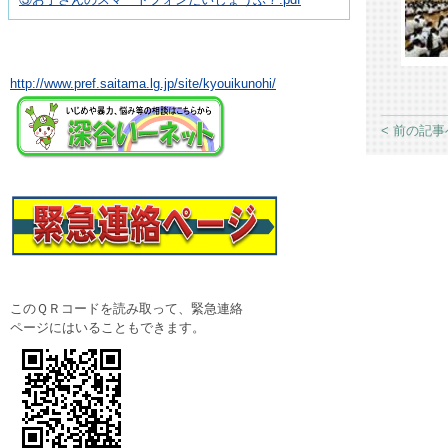
http://www.pref.saitama.lg.jp/site/kyouikunohi/
< 前の記事
このＱＲコードを読み取って、緊急連絡
ページにはいることもできます。