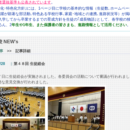
者選抜基準も公表されています
。
性化･特色化方針｣には、1ページ目に学校の基本的な情報（生徒数､ホームペー
活躍が顕著な部活動､特色ある学校行事､家庭･地域との連携､進路状況等）が
入学してから卒業するまでの育成方針を生徒の｢成長物語｣として、各学校の
ろん、2
年生や1年生、また保護者の皆さまも、進路情報として活用ください
 NEW's
事
>> 記事詳細
/28
第４８回 生徒総会
７日に生徒総会が実施されました。各委員会の活動について審議が行われまし
発な意見交換が行われました。