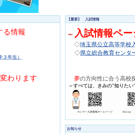
【重要】 入試情報
する情報
入試情報ペ
◇
埼玉県公立高等学校
◇
県立総合教育センタ
学３年生）
が変わります
夢
の方向性に合う高校
～すべては、きみの”知りたい”
お知らせ