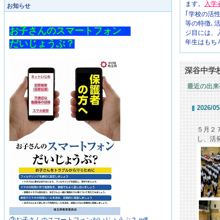
ます。
入学
お知らせ
｢学校の活
等の特徴､
お子さんのスマートフォン　

ジ目には、
だいじょうぶ？
年生はもち
深谷中学校
最近の出来
2026/05
５月２
し、活
③お子さんのスマートフォンだいじょうぶ？.pdf