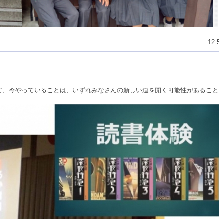
12:
ど、今やっていることは、いずれみなさんの新しい道を開く可能性があること