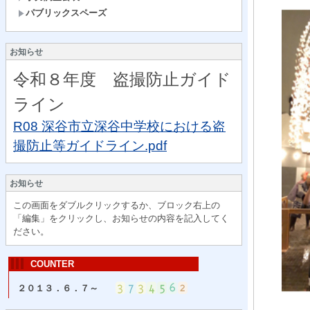
パブリックスペーズ
お知らせ
令和８年度 盗撮防止ガイド
ライン
R08 深谷市立深谷中学校における盗
撮防止等ガイドライン.pdf
お知らせ
この画面をダブルクリックするか、ブロック右上の
「編集」をクリックし、お知らせの内容を記入してく
ださい。
COUNTER
２０１３．６．７～