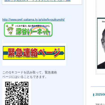
http://www.pref.saitama.lg.jp/site/kyouikunohi/
このＱＲコードを読み取って、緊急連絡
ページにはいることもできます。
2025/0
3年生