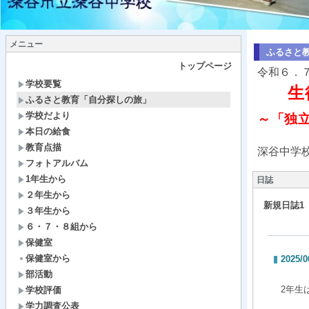
メニュー
ふるさと
トップページ
令和６．
学校要覧
生
ふるさと教育「自分探しの旅」
学校だより
～「独
本日の給食
教育点描
深谷中学
フォトアルバム
1年生から
日誌
２年生から
新規日誌1
３年生から
６・７・８組から
保健室
保健室から
2025/0
部活動
2年生
学校評価
学力調査公表