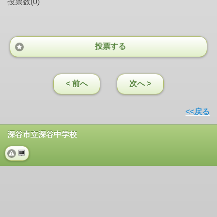
投票数(0)
投票する
< 前へ
次へ >
<<戻る
深谷市立深谷中学校